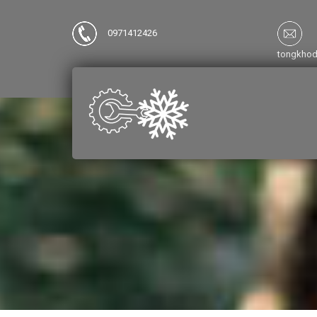
0971412426
tongkho