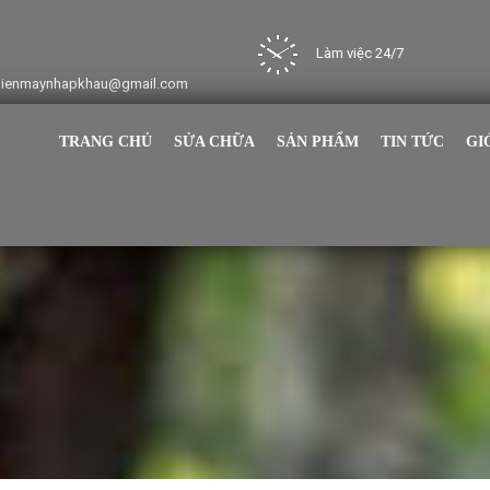
Làm việc 24/7
dienmaynhapkhau@gmail.com
TRANG CHỦ
SỬA CHỮA
SẢN PHẨM
TIN TỨC
GI