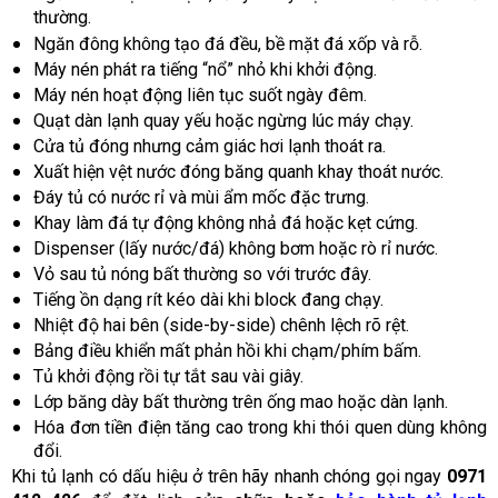
thường.
Ngăn đông không tạo đá đều, bề mặt đá xốp và rỗ.
Máy nén phát ra tiếng “nổ” nhỏ khi khởi động.
Máy nén hoạt động liên tục suốt ngày đêm.
Quạt dàn lạnh quay yếu hoặc ngừng lúc máy chạy.
Cửa tủ đóng nhưng cảm giác hơi lạnh thoát ra.
Xuất hiện vệt nước đóng băng quanh khay thoát nước.
Đáy tủ có nước rỉ và mùi ẩm mốc đặc trưng.
Khay làm đá tự động không nhả đá hoặc kẹt cứng.
Dispenser (lấy nước/đá) không bơm hoặc rò rỉ nước.
Vỏ sau tủ nóng bất thường so với trước đây.
Tiếng ồn dạng rít kéo dài khi block đang chạy.
Nhiệt độ hai bên (side-by-side) chênh lệch rõ rệt.
Bảng điều khiển mất phản hồi khi chạm/phím bấm.
Tủ khởi động rồi tự tắt sau vài giây.
Lớp băng dày bất thường trên ống mao hoặc dàn lạnh.
Hóa đơn tiền điện tăng cao trong khi thói quen dùng không
đổi.
Khi tủ lạnh có dấu hiệu ở trên hãy nhanh chóng gọi ngay
0971