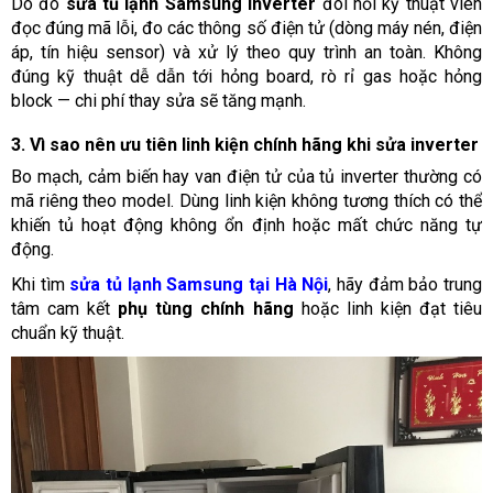
Do đó
sửa tủ lạnh Samsung inverter
đòi hỏi kỹ thuật viên
đọc đúng mã lỗi, đo các thông số điện tử (dòng máy nén, điện
áp, tín hiệu sensor) và xử lý theo quy trình an toàn. Không
đúng kỹ thuật dễ dẫn tới hỏng board, rò rỉ gas hoặc hỏng
block — chi phí thay sửa sẽ tăng mạnh.
3. Vì sao nên ưu tiên linh kiện chính hãng khi sửa inverter
Bo mạch, cảm biến hay van điện tử của tủ inverter thường có
mã riêng theo model. Dùng linh kiện không tương thích có thể
khiến tủ hoạt động không ổn định hoặc mất chức năng tự
động.
Khi tìm
sửa tủ lạnh Samsung tại Hà Nội
, hãy đảm bảo trung
tâm cam kết
phụ tùng chính hãng
hoặc linh kiện đạt tiêu
chuẩn kỹ thuật.