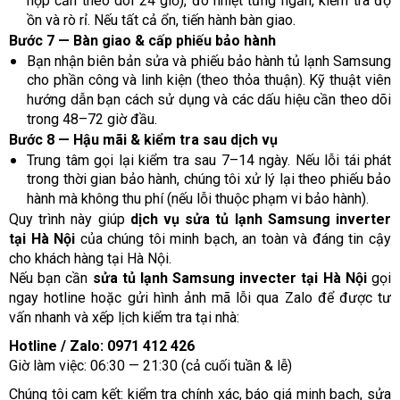
hợp cần theo dõi 24 giờ), đo nhiệt từng ngăn, kiểm tra độ
ồn và rò rỉ. Nếu tất cả ổn, tiến hành bàn giao.
Bước 7 — Bàn giao & cấp phiếu bảo hành
Bạn nhận biên bản sửa và phiếu bảo hành tủ lạnh Samsung
cho phần công và linh kiện (theo thỏa thuận). Kỹ thuật viên
hướng dẫn bạn cách sử dụng và các dấu hiệu cần theo dõi
trong 48–72 giờ đầu.
Bước 8 — Hậu mãi & kiểm tra sau dịch vụ
Trung tâm gọi lại kiểm tra sau 7–14 ngày. Nếu lỗi tái phát
trong thời gian bảo hành, chúng tôi xử lý lại theo phiếu bảo
hành mà không thu phí (nếu lỗi thuộc phạm vi bảo hành).
Quy trình này giúp
dịch vụ sửa tủ lạnh Samsung inverter
tại Hà Nội
của chúng tôi minh bạch, an toàn và đáng tin cậy
cho khách hàng tại Hà Nội.
Nếu bạn cần
sửa tủ lạnh Samsung invecter tại Hà Nội
gọi
ngay hotline hoặc gửi hình ảnh mã lỗi qua Zalo để được tư
vấn nhanh và xếp lịch kiểm tra tại nhà:
Hotline / Zalo: 0971 412 426
Giờ làm việc: 06:30 — 21:30 (cả cuối tuần & lễ)
Chúng tôi cam kết: kiểm tra chính xác, báo giá minh bạch, sửa