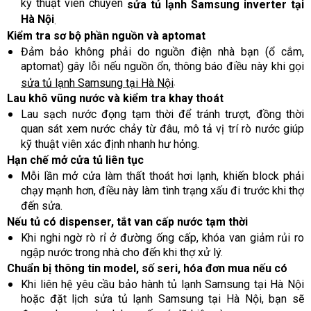
kỹ thuật viên chuyên
sửa tủ lạnh Samsung inverter tại
Hà Nội
.
Kiểm tra sơ bộ phần nguồn và aptomat
Đảm bảo không phải do nguồn điện nhà bạn (ổ cắm,
aptomat) gây lỗi nếu nguồn ổn, thông báo điều này khi gọi
.
sửa tủ lạnh Samsung tại Hà Nội
Lau khô vũng nước và kiểm tra khay thoát
Lau sạch nước đọng tạm thời để tránh trượt, đồng thời
quan sát xem nước chảy từ đâu, mô tả vị trí rò nước giúp
kỹ thuật viên xác định nhanh hư hỏng.
Hạn chế mở cửa tủ liên tục
Mỗi lần mở cửa làm thất thoát hơi lạnh, khiến block phải
chạy mạnh hơn, điều này làm tình trạng xấu đi trước khi thợ
đến sửa.
Nếu tủ có dispenser, tắt van cấp nước tạm thời
Khi nghi ngờ rò rỉ ở đường ống cấp, khóa van giảm rủi ro
ngập nước trong nhà cho đến khi thợ xử lý.
Chuẩn bị thông tin model, số seri, hóa đơn mua nếu có
Khi liên hệ yêu cầu bảo hành tủ lạnh Samsung tại Hà Nội
hoặc đặt lịch sửa tủ lạnh Samsung tại Hà Nội, bạn sẽ