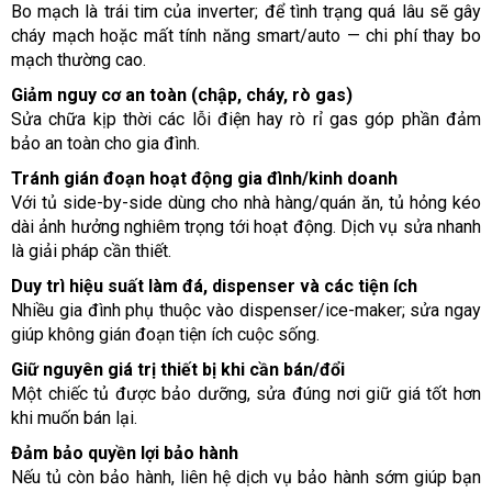
Bo mạch là trái tim của inverter; để tình trạng quá lâu sẽ gây
cháy mạch hoặc mất tính năng smart/auto — chi phí thay bo
mạch thường cao.
Giảm nguy cơ an toàn (chập, cháy, rò gas)
Sửa chữa kịp thời các lỗi điện hay rò rỉ gas góp phần đảm
bảo an toàn cho gia đình.
Tránh gián đoạn hoạt động gia đình/kinh doanh
Với tủ side-by-side dùng cho nhà hàng/quán ăn, tủ hỏng kéo
dài ảnh hưởng nghiêm trọng tới hoạt động. Dịch vụ sửa nhanh
là giải pháp cần thiết.
Duy trì hiệu suất làm đá, dispenser và các tiện ích
Nhiều gia đình phụ thuộc vào dispenser/ice-maker; sửa ngay
giúp không gián đoạn tiện ích cuộc sống.
Giữ nguyên giá trị thiết bị khi cần bán/đổi
Một chiếc tủ được bảo dưỡng, sửa đúng nơi giữ giá tốt hơn
khi muốn bán lại.
Đảm bảo quyền lợi bảo hành
Nếu tủ còn bảo hành, liên hệ dịch vụ bảo hành sớm giúp bạn