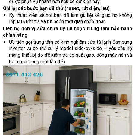
được phục vụ nhanh hơn nếu có dữ kiện này.
Ghi lại các bước bạn đã thử (reset, rút điện, lau)
Kỹ thuật viên sẽ hỏi bạn đã làm gì; liệt kê giúp họ không
lặp lại kiểm tra và rút ngắn thời gian chẩn đoán.
Liên hệ đơn vị sửa chữa uy tín hoặc trung tâm bảo hành
chính hãng
Ưu tiên gọi trung tâm có kinh nghiệm sửa tủ lạnh Samsung
inverter và có thể xử lý model side-by-side — yêu cầu họ
mang thiết bị đo để kiểm tra áp suất gas, dòng máy nén và
bo mạch trong một lần đến