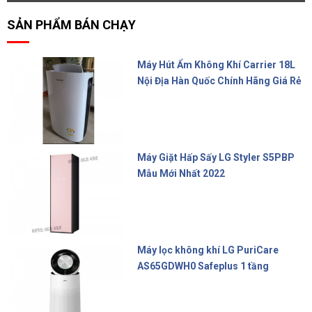
SẢN PHẨM BÁN CHẠY
Máy Hút Ẩm Không Khí Carrier 18L
Nội Địa Hàn Quốc Chính Hãng Giá Rẻ
10.000.000 đ
Máy Giặt Hấp Sấy LG Styler S5PBP
Mẫu Mới Nhất 2022
Liên hệ
Máy lọc không khí LG PuriCare
AS65GDWH0 Safeplus 1 tầng
16.990.000 đ