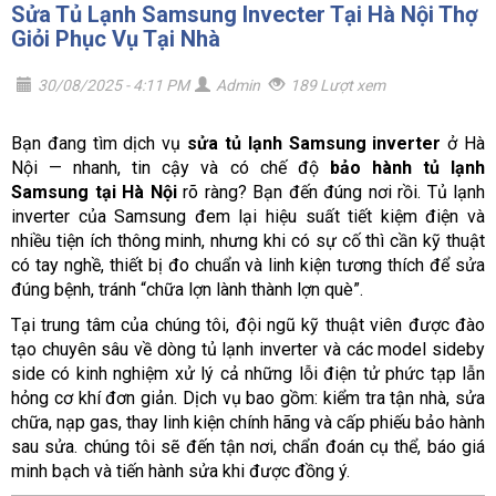
Sửa Tủ Lạnh Samsung Invecter Tại Hà Nội Thợ
Giỏi Phục Vụ Tại Nhà
30/08/2025 - 4:11 PM
Admin
189 Lượt xem
Bạn đang tìm dịch vụ
sửa tủ lạnh Samsung inverter
ở Hà
Nội — nhanh, tin cậy và có chế độ
bảo hành tủ lạnh
Samsung tại Hà Nội
rõ ràng? Bạn đến đúng nơi rồi. Tủ lạnh
inverter của Samsung đem lại hiệu suất tiết kiệm điện và
nhiều tiện ích thông minh, nhưng khi có sự cố thì cần kỹ thuật
có tay nghề, thiết bị đo chuẩn và linh kiện tương thích để sửa
đúng bệnh, tránh “chữa lợn lành thành lợn què”.
Tại trung tâm của chúng tôi, đội ngũ kỹ thuật viên được đào
tạo chuyên sâu về dòng tủ lạnh inverter và các model sideby
side có kinh nghiệm xử lý cả những lỗi điện tử phức tạp lẫn
hỏng cơ khí đơn giản. Dịch vụ bao gồm: kiểm tra tận nhà, sửa
chữa, nạp gas, thay linh kiện chính hãng và cấp phiếu bảo hành
sau sửa. chúng tôi sẽ đến tận nơi, chẩn đoán cụ thể, báo giá
minh bạch và tiến hành sửa khi được đồng ý.