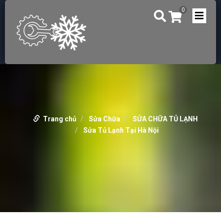
0
Trang chủ
Sửa Chữa
SỬA CHỮA TỦ LẠNH
Sửa Tủ Lạnh Tại Hà Nội