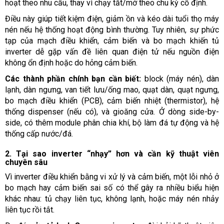
hoạt theo nhu cầu, thay vì chạy tắt/mở theo chu kỳ cố định.
Điều này giúp tiết kiệm điện, giảm ồn và kéo dài tuổi thọ máy
nén nếu hệ thống hoạt động bình thường. Tuy nhiên, sự phức
tạp của mạch điều khiển, cảm biến và bo mạch khiến tủ
inverter dễ gặp vấn đề liên quan điện tử nếu nguồn điện
không ổn định hoặc do hỏng cảm biến.
Các thành phần chính bạn cần biết:
block (máy nén), dàn
lạnh, dàn ngưng, van tiết lưu/ống mao, quạt dàn, quạt ngưng,
bo mạch điều khiển (PCB), cảm biến nhiệt (thermistor), hệ
thống dispenser (nếu có), và gioăng cửa. Ở dòng side-by-
side, có thêm module phân chia khí, bộ làm đá tự động và hệ
thống cấp nước/đá.
2. Tại sao inverter “nhạy” hơn và cần kỹ thuật viên
chuyên sâu
Vì inverter điều khiển bằng vi xử lý và cảm biến, một lỗi nhỏ ở
bo mạch hay cảm biến sai số có thể gây ra nhiều biểu hiện
khác nhau: tủ chạy liên tục, không lạnh, hoặc máy nén nhảy
liên tục rồi tắt.