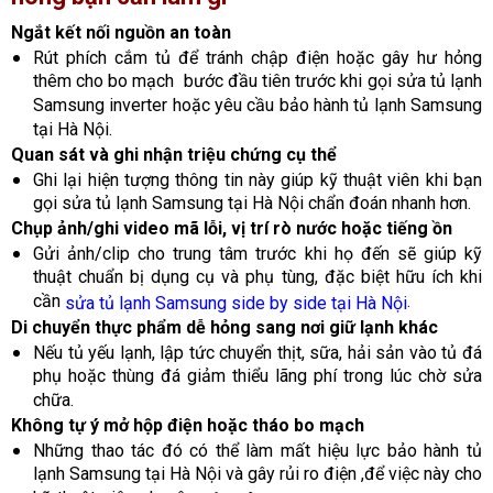
Ngắt kết nối nguồn an toàn
Rút phích cắm tủ để tránh chập điện hoặc gây hư hỏng
thêm cho bo mạch bước đầu tiên trước khi gọi sửa tủ lạnh
Samsung inverter hoặc yêu cầu bảo hành tủ lạnh Samsung
tại Hà Nội.
Quan sát và ghi nhận triệu chứng cụ thể
Ghi lại hiện tượng thông tin này giúp kỹ thuật viên khi bạn
gọi sửa tủ lạnh Samsung tại Hà Nội chẩn đoán nhanh hơn.
Chụp ảnh/ghi video mã lỗi, vị trí rò nước hoặc tiếng ồn
Gửi ảnh/clip cho trung tâm trước khi họ đến sẽ giúp kỹ
thuật chuẩn bị dụng cụ và phụ tùng, đặc biệt hữu ích khi
cần
.
sửa tủ lạnh Samsung side by side tại Hà Nội
Di chuyển thực phẩm dễ hỏng sang nơi giữ lạnh khác
Nếu tủ yếu lạnh, lập tức chuyển thịt, sữa, hải sản vào tủ đá
phụ hoặc thùng đá giảm thiểu lãng phí trong lúc chờ sửa
chữa.
Không tự ý mở hộp điện hoặc tháo bo mạch
Những thao tác đó có thể làm mất hiệu lực bảo hành tủ
lạnh Samsung tại Hà Nội và gây rủi ro điện ,để việc này cho