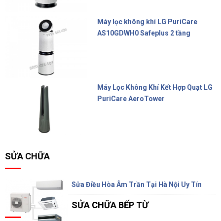
Máy lọc không khí LG PuriCare
AS10GDWH0 Safeplus 2 tầng
22.900.000 đ
Máy Lọc Không Khí Kết Hợp Quạt LG
PuriCare AeroTower
17.800.000 đ
SỬA CHỮA
Sửa Điều Hòa Âm Trần Tại Hà Nội Uy Tín
SỬA CHỮA BẾP TỪ