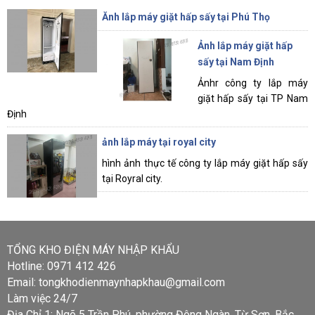
Ănh lắp máy giặt hấp sấy tại Phú Thọ
Ảnh lắp máy giặt hấp
sấy tại Nam Định
Ảnhr công ty lắp máy
giặt hấp sấy tại TP Nam
Định
ảnh lắp máy tại royal city
hình ảnh thực tế công ty lắp máy giặt hấp sấy
tại Royral city.
TỔNG KHO ĐIỆN MÁY NHẬP KHẨU
Hotline: 0971 412 426
Email: tongkhodienmaynhapkhau@gmail.com
Làm việc 24/7
Địa Chỉ 1: Ngõ 5 Trần Phú, phường Đông Ngàn, Từ Sơn, Bắc