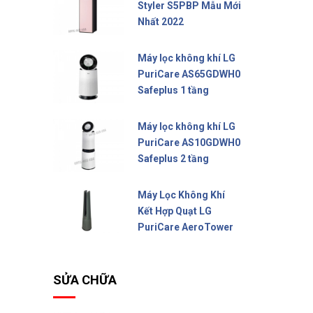
Styler S5PBP Mẫu Mới
Nhất 2022
Liên hệ
Máy lọc không khí LG
PuriCare AS65GDWH0
Safeplus 1 tầng
16.990.000 đ
Máy lọc không khí LG
PuriCare AS10GDWH0
Safeplus 2 tầng
22.900.000 đ
Máy Lọc Không Khí
Kết Hợp Quạt LG
PuriCare AeroTower
17.800.000 đ
SỬA CHỮA