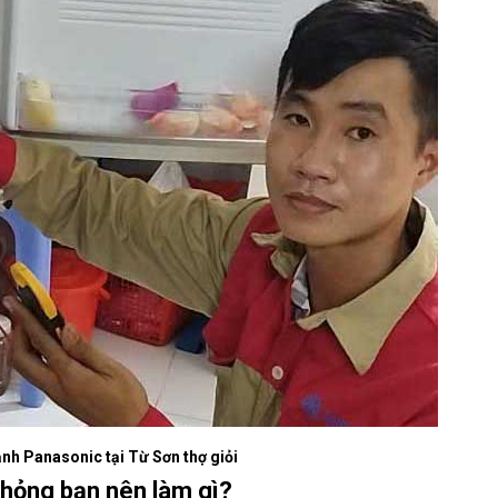
ạnh Panasonic tại Từ Sơn thợ giỏi
 hỏng bạn nên làm gì?