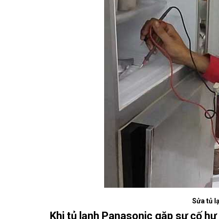
Sửa tủ l
Khi tủ lạnh Panasonic gặp sự cố hư