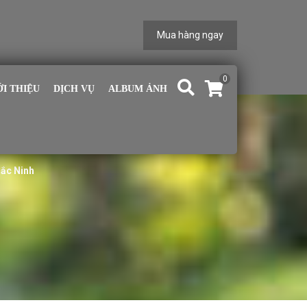
Mua hàng ngay
0
ỚI THIỆU
DỊCH VỤ
ALBUM ẢNH
Bắc Ninh