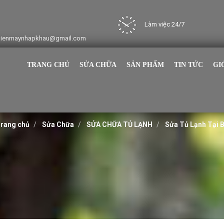
Làm việc 24/7
dienmaynhapkhau@gmail.com
TRANG CHỦ
SỬA CHỮA
SẢN PHẨM
TIN TỨC
GI
rang chủ
Sửa Chữa
SỬA CHỮA TỦ LẠNH
Sửa Tủ Lạnh Tại 