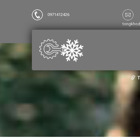
0971412426
tongkho
T