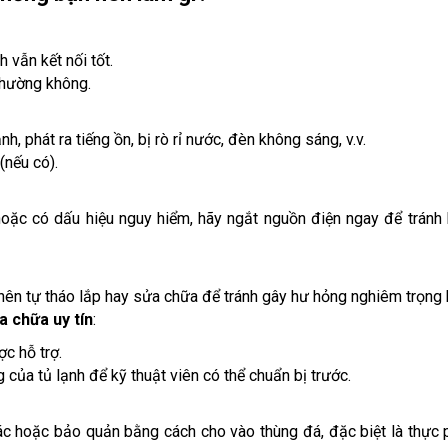
vẫn kết nối tốt.
thường không.
h, phát ra tiếng ồn, bị rò rỉ nước, đèn không sáng, v.v.
(nếu có).
 hoặc có dấu hiệu nguy hiểm, hãy ngắt nguồn điện ngay để tránh
nên tự tháo lắp hay sửa chữa để tránh gây hư hỏng nghiêm trọng 
a chữa uy tín
:
c hỗ trợ.
g của tủ lạnh để kỹ thuật viên có thể chuẩn bị trước.
ác hoặc bảo quản bằng cách cho vào thùng đá, đặc biệt là thực