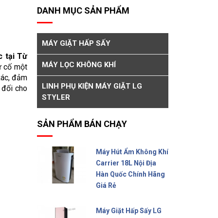
DANH MỤC SẢN PHẨM
MÁY GIẶT HẤP SẤY
c tại Từ
MÁY LỌC KHÔNG KHÍ
ự cố một
 xác, đảm
LINH PHỤ KIỆN MÁY GIẶT LG
 đối cho
STYLER
SẢN PHẨM BÁN CHẠY
Máy Hút Ẩm Không Khí
Carrier 18L Nội Địa
Hàn Quốc Chính Hãng
Giá Rẻ
10.000.000 đ
Máy Giặt Hấp Sấy LG