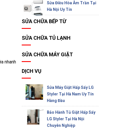
Sửa Điều Hòa Âm Trần Tại
Hà Nội Uy Tín
SỬA CHỮA BẾP TỪ
SỬA CHỮA TỦ LẠNH
SỬA CHỮA MÁY GIẶT
ữa nhanh
DỊCH VỤ
Sửa Máy Giặt Hấp Sấy LG
Styler Tại Hà Nam Uy Tín
Hàng Đầu
Bảo Hành Tủ Giặt Hấp Sấy
LG Styler Tại Hà Nội
Chuyên Nghiệp