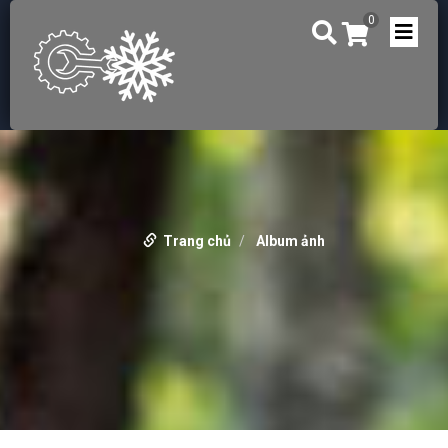
0
Trang chủ
Album ảnh