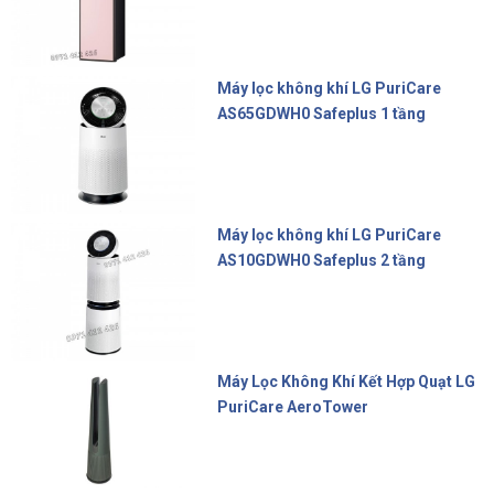
Máy lọc không khí LG PuriCare
AS65GDWH0 Safeplus 1 tầng
16.990.000 đ
Máy lọc không khí LG PuriCare
AS10GDWH0 Safeplus 2 tầng
22.900.000 đ
Máy Lọc Không Khí Kết Hợp Quạt LG
PuriCare AeroTower
17.800.000 đ