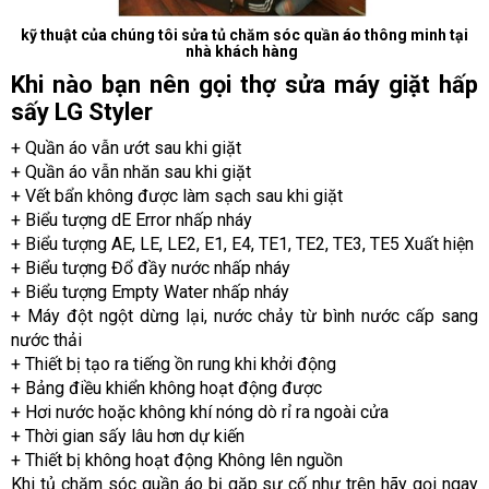
kỹ thuật của chúng tôi sửa tủ chăm sóc quần áo thông minh tại
nhà khách hàng
Khi nào bạn nên gọi thợ sửa máy giặt hấp
sấy LG Styler
+ Quần áo vẫn ướt sau khi giặt
+ Quần áo vẫn nhăn sau khi giặt
+ Vết bẩn không được làm sạch sau khi giặt
+ Biểu tượng dE Error nhấp nháy
+ Biểu tượng AE, LE, LE2, E1, E4, TE1, TE2, TE3, TE5 Xuất hiện
+ Biểu tượng Đổ đầy nước nhấp nháy
+ Biểu tượng Empty Water nhấp nháy
+ Máy đột ngột dừng lại, nước chảy từ bình nước cấp sang
nước thải
+ Thiết bị tạo ra tiếng ồn rung khi khởi động
+ Bảng điều khiển không hoạt động được
+ Hơi nước hoặc không khí nóng dò rỉ ra ngoài cửa
+ Thời gian sấy lâu hơn dự kiến
+ Thiết bị không hoạt động Không lên nguồn
Khi tủ chăm sóc quần áo bị gặp sự cố như trên hãy gọi ngay