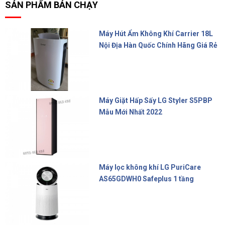
SẢN PHẨM BÁN CHẠY
Máy Hút Ẩm Không Khí Carrier 18L
Nội Địa Hàn Quốc Chính Hãng Giá Rẻ
10.000.000 đ
Máy Giặt Hấp Sấy LG Styler S5PBP
Mẫu Mới Nhất 2022
Liên hệ
Máy lọc không khí LG PuriCare
AS65GDWH0 Safeplus 1 tầng
16.990.000 đ