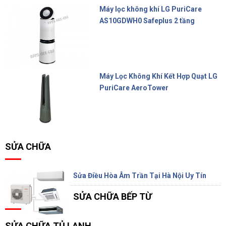
Máy lọc không khí LG PuriCare
AS10GDWH0 Safeplus 2 tầng
22.900.000 đ
Máy Lọc Không Khí Kết Hợp Quạt LG
PuriCare AeroTower
17.800.000 đ
SỬA CHỮA
Sửa Điều Hòa Âm Trần Tại Hà Nội Uy Tín
SỬA CHỮA BẾP TỪ
SỬA CHỮA TỦ LẠNH