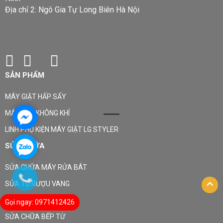
Địa chỉ 2: Ngô Gia Tự Long Biên Hà Nội
SẢN PHẨM
MÁY GIẶT HẤP SẤY
MÁY LỌC KHÔNG KHÍ
LINH PHỤ KIỆN MÁY GIẶT LG STYLER
SỬA CHỮA
SỬA CHỮA MÁY RỬA BÁT
SỬA TỦ RƯỢU VANG
SỬA CHỮA ĐIỀU HÒA
Gọi ngay: 0971412426
SỬA CHỮA BẾP TỪ