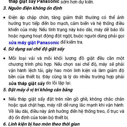
tháp giặt sấy Panasonic
sớm hơn dự kiến.
3. Nguồn điện không ổn định
Điện áp chập chờn, tăng giảm thất thường có thể ảnh
hưởng trực tiếp đến bo mạch, cảm biến và hệ thống điều
khiển của máy. Nếu tình trạng này kéo dài, máy dễ báo lỗi
hoặc ngưng hoạt động đột ngột, buộc người dùng phải gọi
để kiểm tra.
sửa máy giặt Panasonic
4. Sử dụng sai chế độ giặt sấy
Mỗi loại vải và mỗi khối lượng đồ giặt đều cần một
chương trình phù hợp. Nếu chọn sai chế độ, máy sẽ phải
vận hành lệch tải, gây hao mòn linh kiện và làm giảm độ
bền của thiết bị. Đây cũng là lý do nhiều trường hợp phải
do lỗi lặp lại.
sửa tháp giặt sấy
5. Đặt máy ở vị trí không cân bằng
Nếu tháp giặt sấy đặt trên nền gồ ghề, không chắc chắn
hoặc quá chật hẹp, máy rất dễ rung lắc mạnh khi vận hành.
Về lâu dài, điều này ảnh hưởng đến hệ thống treo, ổ trục và
độ ổn định của toàn bộ thiết bị.
6. Linh kiện bị hao mòn theo thời gian