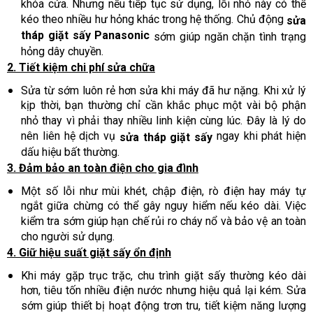
khóa cửa. Nhưng nếu tiếp tục sử dụng, lỗi nhỏ này có thể
kéo theo nhiều hư hỏng khác trong hệ thống. Chủ động
sửa
tháp giặt sấy Panasonic
sớm giúp ngăn chặn tình trạng
hỏng dây chuyền.
2. Tiết kiệm chi phí sửa chữa
Sửa từ sớm luôn rẻ hơn sửa khi máy đã hư nặng. Khi xử lý
kịp thời, bạn thường chỉ cần khắc phục một vài bộ phận
nhỏ thay vì phải thay nhiều linh kiện cùng lúc. Đây là lý do
nên liên hệ dịch vụ
ngay khi phát hiện
sửa tháp giặt sấy
dấu hiệu bất thường.
3. Đảm bảo an toàn điện cho gia đình
Một số lỗi như mùi khét, chập điện, rò điện hay máy tự
ngắt giữa chừng có thể gây nguy hiểm nếu kéo dài. Việc
kiểm tra sớm giúp hạn chế rủi ro cháy nổ và bảo vệ an toàn
cho người sử dụng.
4. Giữ hiệu suất giặt sấy ổn định
Khi máy gặp trục trặc, chu trình giặt sấy thường kéo dài
hơn, tiêu tốn nhiều điện nước nhưng hiệu quả lại kém. Sửa
sớm giúp thiết bị hoạt động trơn tru, tiết kiệm năng lượng