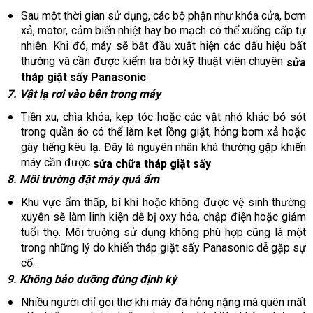
Sau một thời gian sử dụng, các bộ phận như khóa cửa, bơm
xả, motor, cảm biến nhiệt hay bo mạch có thể xuống cấp tự
nhiên. Khi đó, máy sẽ bắt đầu xuất hiện các dấu hiệu bất
thường và cần được kiểm tra bởi kỹ thuật viên chuyên
sửa
tháp giặt sấy Panasonic
.
7. Vật lạ rơi vào bên trong máy
Tiền xu, chìa khóa, kẹp tóc hoặc các vật nhỏ khác bỏ sót
trong quần áo có thể làm kẹt lồng giặt, hỏng bơm xả hoặc
gây tiếng kêu lạ. Đây là nguyên nhân khá thường gặp khiến
máy cần được
.
sửa chữa tháp giặt sấy
8. Môi trường đặt máy quá ẩm
Khu vực ẩm thấp, bí khí hoặc không được vệ sinh thường
xuyên sẽ làm linh kiện dễ bị oxy hóa, chập điện hoặc giảm
tuổi thọ. Môi trường sử dụng không phù hợp cũng là một
trong những lý do khiến tháp giặt sấy Panasonic dễ gặp sự
cố.
9. Không bảo dưỡng đúng định kỳ
Nhiều người chỉ gọi thợ khi máy đã hỏng nặng mà quên mất