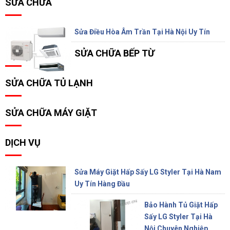
SỬA CHỮA
Sửa Điều Hòa Âm Trần Tại Hà Nội Uy Tín
SỬA CHỮA BẾP TỪ
SỬA CHỮA TỦ LẠNH
SỬA CHỮA MÁY GIẶT
DỊCH VỤ
Sửa Máy Giặt Hấp Sấy LG Styler Tại Hà Nam
Uy Tín Hàng Đầu
Bảo Hành Tủ Giặt Hấp
Sấy LG Styler Tại Hà
Nội Chuyên Nghiệp