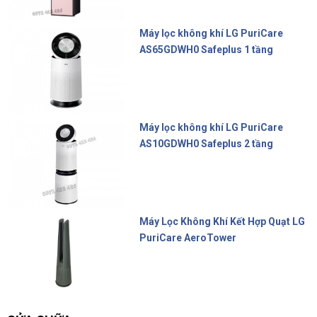
Máy lọc không khí LG PuriCare
AS65GDWH0 Safeplus 1 tầng
16.990.000 đ
Máy lọc không khí LG PuriCare
AS10GDWH0 Safeplus 2 tầng
22.900.000 đ
Máy Lọc Không Khí Kết Hợp Quạt LG
PuriCare AeroTower
17.800.000 đ