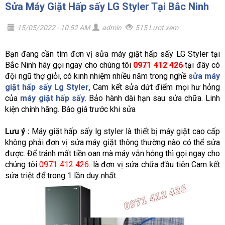
Sửa Máy Giặt Hấp sấy LG Styler Tại Bắc Ninh
15/05/2022 - 10:52 AM
admin
515 Lượt xem
Bạn đang cần tìm đơn vị sửa máy giặt hấp sấy LG Styler tại
Bắc Ninh hãy gọi ngay cho chúng tôi
0971 412 426
tại đây có
đội ngũ thợ giỏi, có kinh nhiệm nhiều năm trong nghề
sửa máy
giặt hấp sấy Lg Styler,
Cam kết sửa dứt điểm mọi hư hỏng
của
máy giặt hấp sấy
. Bảo hành dài hạn sau sửa chữa. Linh
kiện chính hãng. Báo giá trước khi sửa
Lưu ý :
Máy giặt hấp sấy lg styler là thiết bị máy giặt cao cấp
không phải đơn vị sửa máy giặt thông thường nào có thể sửa
được. Để tránh mất tiền oan mà máy vẫn hỏng thì gọi ngay cho
chúng tôi
0971 412 426
. là đơn vị sửa chữa đầu tiên Cam kết
sửa triệt để trong 1 lần duy nhất