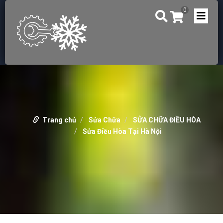
0
Trang chủ
Sửa Chữa
SỬA CHỮA ĐIỀU HÒA
Sửa Điều Hòa Tại Hà Nội