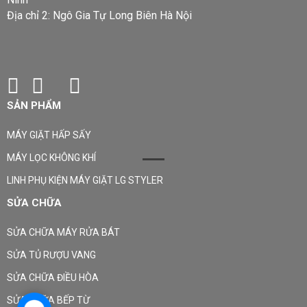
Địa chỉ 2: Ngô Gia Tự Long Biên Hà Nội
SẢN PHẨM
MÁY GIẶT HẤP SẤY
MÁY LỌC KHÔNG KHÍ
LINH PHỤ KIỆN MÁY GIẶT LG STYLER
SỬA CHỮA
SỬA CHỮA MÁY RỬA BÁT
SỬA TỦ RƯỢU VANG
SỬA CHỮA ĐIỀU HÒA
SỬA CHỮA BẾP TỪ