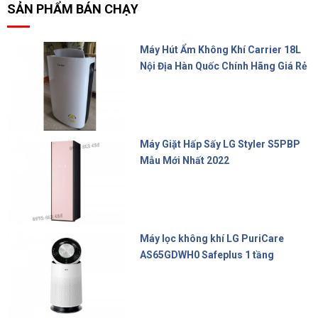
SẢN PHẨM BÁN CHẠY
Máy Hút Ẩm Không Khí Carrier 18L
Nội Địa Hàn Quốc Chính Hãng Giá Rẻ
10.000.000 đ
Máy Giặt Hấp Sấy LG Styler S5PBP
Mẫu Mới Nhất 2022
Liên hệ
Máy lọc không khí LG PuriCare
AS65GDWH0 Safeplus 1 tầng
16.990.000 đ