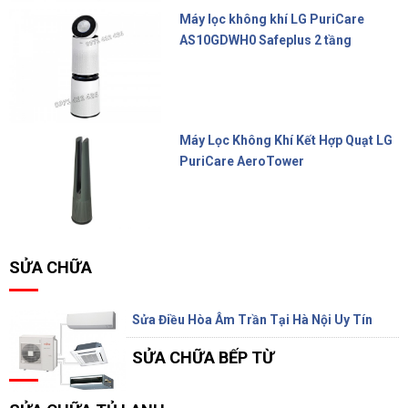
Máy lọc không khí LG PuriCare
AS10GDWH0 Safeplus 2 tầng
22.900.000 đ
Máy Lọc Không Khí Kết Hợp Quạt LG
PuriCare AeroTower
17.800.000 đ
SỬA CHỮA
Sửa Điều Hòa Âm Trần Tại Hà Nội Uy Tín
SỬA CHỮA BẾP TỪ