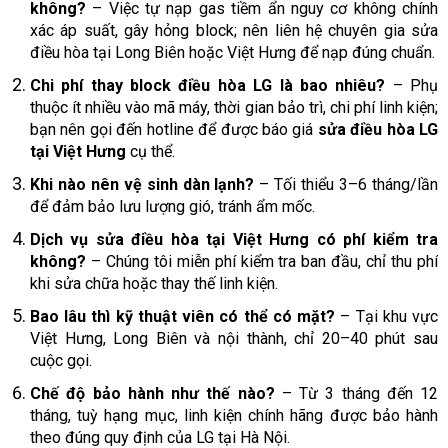
không?
– Việc tự nạp gas tiềm ẩn nguy cơ không chính
xác áp suất, gây hỏng block; nên liên hệ chuyên gia sửa
điều hòa tại Long Biên hoặc Việt Hưng để nạp đúng chuẩn.
Chi phí thay block điều hòa LG là bao nhiêu?
– Phụ
thuộc ít nhiều vào mã máy, thời gian bảo trì, chi phí linh kiện;
bạn nên gọi đến hotline để được báo giá
sửa điều hòa LG
tại Việt Hưng
cụ thể.
Khi nào nên vệ sinh dàn lạnh?
– Tối thiểu 3–6 tháng/lần
để đảm bảo lưu lượng gió, tránh ẩm mốc.
Dịch vụ sửa điều hòa tại Việt Hưng có phí kiểm tra
không?
– Chúng tôi miễn phí kiểm tra ban đầu, chỉ thu phí
khi sửa chữa hoặc thay thế linh kiện.
Bao lâu thì kỹ thuật viên có thể có mặt?
– Tại khu vực
Việt Hưng, Long Biên và nội thành, chỉ 20–40 phút sau
cuộc gọi.
Chế độ bảo hành như thế nào?
– Từ 3 tháng đến 12
tháng, tuỳ hạng mục, linh kiện chính hãng được bảo hành
theo đúng quy định của LG tại Hà Nội.