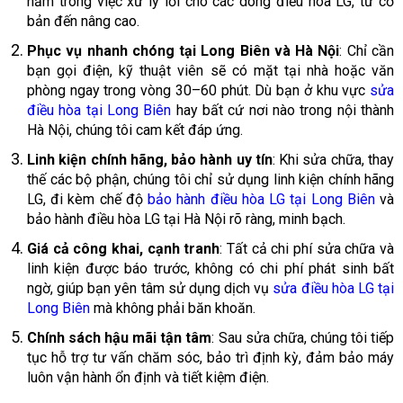
năm trong việc xử lý lỗi cho các dòng điều hòa LG, từ cơ
bản đến nâng cao.
Phục vụ nhanh chóng tại Long Biên và Hà Nội
: Chỉ cần
bạn gọi điện, kỹ thuật viên sẽ có mặt tại nhà hoặc văn
phòng ngay trong vòng 30–60 phút. Dù bạn ở khu vực
sửa
điều hòa tại Long Biên
hay bất cứ nơi nào trong nội thành
Hà Nội, chúng tôi cam kết đáp ứng.
Linh kiện chính hãng, bảo hành uy tín
: Khi sửa chữa, thay
thế các bộ phận, chúng tôi chỉ sử dụng linh kiện chính hãng
LG, đi kèm chế độ
bảo hành điều hòa LG tại Long Biên
và
bảo hành điều hòa LG tại Hà Nội rõ ràng, minh bạch.
Giá cả công khai, cạnh tranh
: Tất cả chi phí sửa chữa và
linh kiện được báo trước, không có chi phí phát sinh bất
ngờ, giúp bạn yên tâm sử dụng dịch vụ
sửa điều hòa LG tại
Long Biên
mà không phải băn khoăn.
Chính sách hậu mãi tận tâm
: Sau sửa chữa, chúng tôi tiếp
tục hỗ trợ tư vấn chăm sóc, bảo trì định kỳ, đảm bảo máy
luôn vận hành ổn định và tiết kiệm điện.