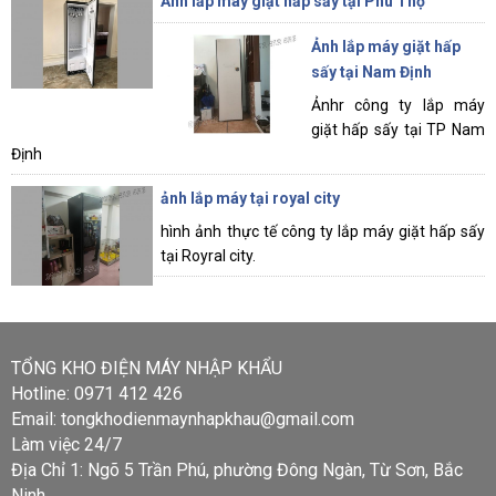
Ănh lắp máy giặt hấp sấy tại Phú Thọ
Ảnh lắp máy giặt hấp
sấy tại Nam Định
Ảnhr công ty lắp máy
giặt hấp sấy tại TP Nam
Định
ảnh lắp máy tại royal city
hình ảnh thực tế công ty lắp máy giặt hấp sấy
tại Royral city.
TỔNG KHO ĐIỆN MÁY NHẬP KHẨU
Hotline: 0971 412 426
Email: tongkhodienmaynhapkhau@gmail.com
Làm việc 24/7
Địa Chỉ 1: Ngõ 5 Trần Phú, phường Đông Ngàn, Từ Sơn, Bắc
Ninh